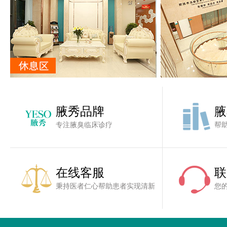
腋秀品牌
腋
专注腋臭临床诊疗
帮
在线客服
联
秉持医者仁心帮助患者实现清新
您