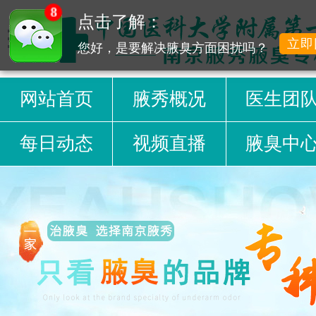
8
点击了解：
立即
您好，是要解决腋臭方面困扰吗？
网站首页
腋秀概况
医生团
每日动态
视频直播
腋臭中