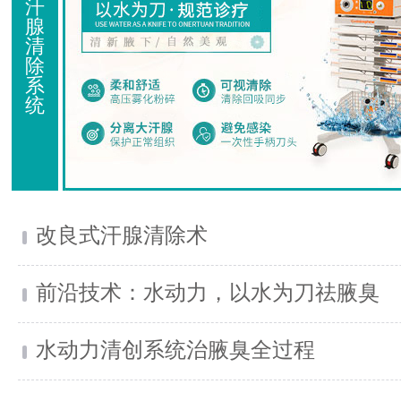
汗
腺
清
除
系
统
改良式汗腺清除术
前沿技术：水动力，以水为刀祛腋臭
水动力清创系统治腋臭全过程